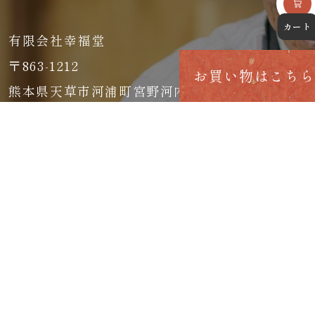
有限会社幸福堂
〒863-1212
お買い物はこちら
熊本県天草市河浦町宮野河内234
TEL 0969-78-0186
FAX 0969-78-0193
© 2025 有限会社幸福堂
ホーム
幸福堂の海老について
商品一覧
特選車海老「八幡瀬戸」