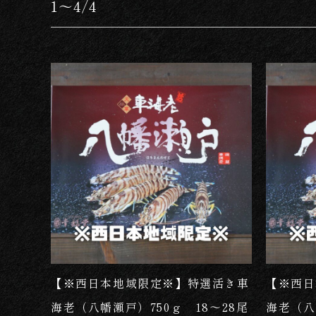
1～4/4
【※西日本地域限定※】特選活き車
【※西日
海老（八幡瀬戸）750ｇ 18～28尾
海老（八