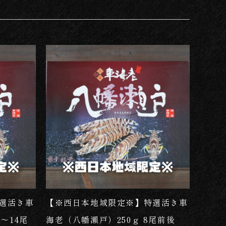
品名
新着
価格が安い
価格が高い
選活き車
【※西日本地域限定※】特選活き車
～14尾
海老（八幡瀬戸）250ｇ 8尾前後