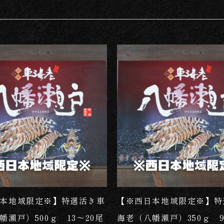
売れ筋
本地域限定※】特選活き車
【※西日本地域限定※】特
幡瀬戸）500ｇ 13～20尾
海老（八幡瀬戸）350ｇ 9