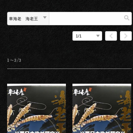
1～3/3
売れ筋
品名
新着
価格が安い
価格が高い