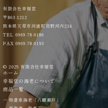
有限会社幸福堂
〒863-1212
熊本県天草市河浦町宮野河内234
TEL 0969-78-0186
FAX 0969-78-0193
© 2025 有限会社幸福堂
ホーム
幸福堂の海老について
商品一覧
特選車海老「八幡瀬戸」
車海老 海老王