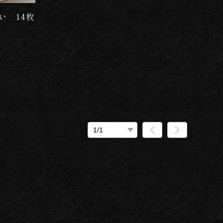
い 14枚
）