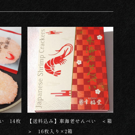
品名
新着
価格が安い
価格が高い
い 14枚
【送料込み】車海老せんべい ＜箱
＞ 16枚入り×2箱