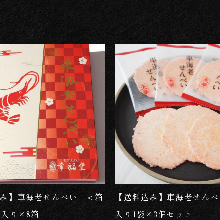
売れ筋
み】車海老せんべい ＜箱
【送料込み】車海老せんべ
枚入り×8箱
入り1袋×3個セット