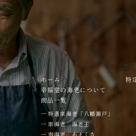
ホーム
特
幸福堂の海老について
商品一覧
特選車海老「八幡瀬戸」
車海老 海老王
車海老 あまくさ