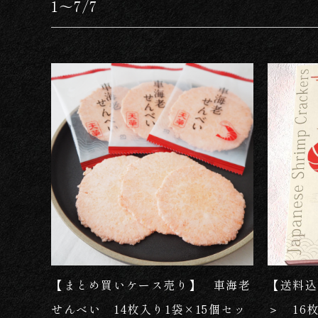
1～7/7
【まとめ買いケース売り】 車海老
【送料込
せんべい 14枚入り1袋×15個セッ
＞ 16