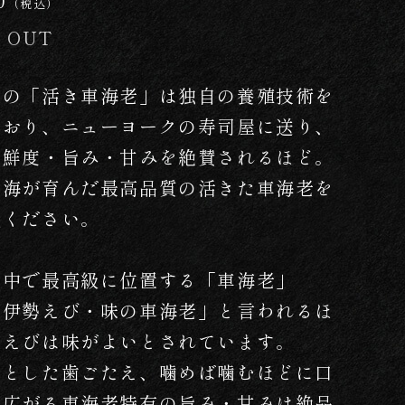
0
（税込）
 OUT
堂の「活き車海老」は独自の養殖技術を
ており、ニューヨークの寿司屋に送り、
の鮮度・旨み・甘みを絶賛されるほど。
の海が育んだ最高品質の活きた車海老を
能ください。
の中で最高級に位置する「車海老」
の伊勢えび・味の車海老」と言われるほ
車えびは味がよいとされています。
ッとした歯ごたえ、噛めば噛むほどに口
に広がる車海老特有の旨み・甘みは絶品