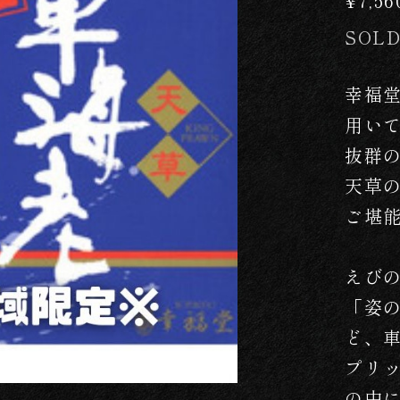
¥7,56
SOLD
幸福
用い
抜群
天草
ご堪
えび
「姿
ど、
プリ
の中