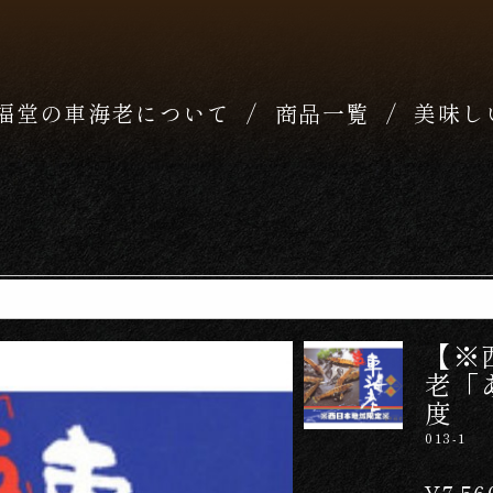
福堂の車海老について
商品一覧
美味し
【※
老「
度
013-1