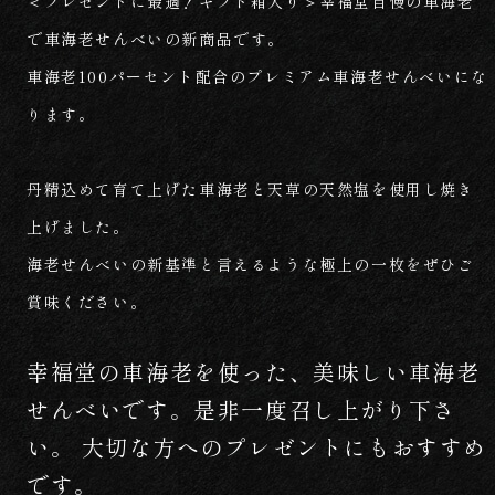
＜プレゼントに最適！ギフト箱入り＞幸福堂自慢の車海老
で車海老せんべいの新商品です。
車海老100パーセント配合のプレミアム車海老せんべいにな
ります。
丹精込めて育て上げた車海老と天草の天然塩を使用し焼き
上げました。
海老せんべいの新基準と言えるような極上の一枚をぜひご
賞味ください。
幸福堂の車海老を使った、美味しい車海老
せんべいです。是非一度召し上がり下さ
い。 大切な方へのプレゼントにもおすすめ
です。