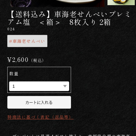
【送料込み】車海老せんべいプレミ
アム塩 ＜箱＞ 8枚入り 2箱
024
#車海老せんべい
¥2,600
（税込）
数量
特商法に基づく表記（返品等）