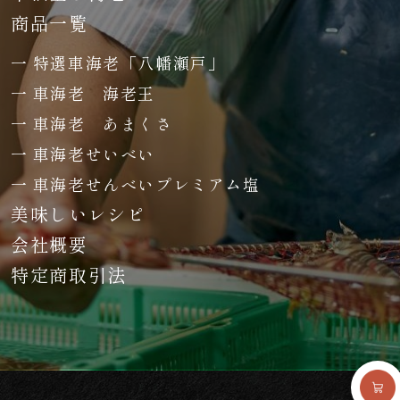
商品一覧
特選車海老「八幡瀬戸」
車海老 海老王
車海老 あまくさ
車海老せいべい
車海老せんべいプレミアム塩
美味しいレシピ
会社概要
特定商取引法