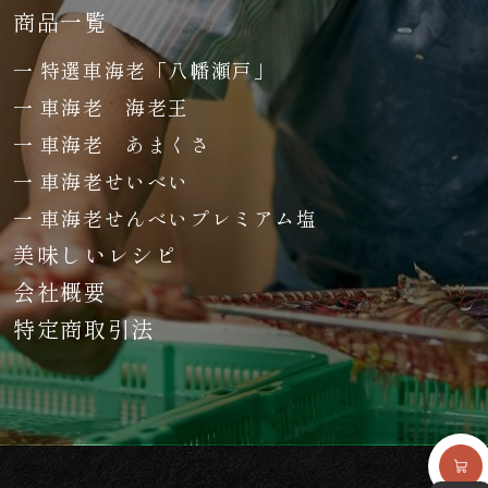
商品一覧
特選車海老「八幡瀬戸」
車海老 海老王
車海老 あまくさ
車海老せいべい
車海老せんべいプレミアム塩
美味しいレシピ
会社概要
特定商取引法