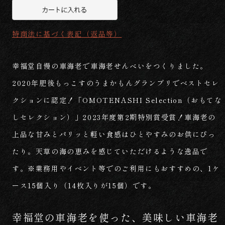
特商法に基づく表記（返品等）
幸福堂自慢の車海老で車海老せんべいをつくりました。
2020年肥後もっこすのうまかもんグランプリでベストセレ
クションに認定！「OMOTENASHI Selection（おもてな
しセレクション）」2023年度第2期特別賞受賞！車海老の
上品な甘みとパリッと軽い食感はひとやすみのお供にぴっ
たり。天草の海の恵みを感じていただけるような逸品で
す。※業務用やイベント等でのご利用にもおすすめの、1ケ
ース15個入り（14枚入りが15個）です。
幸福堂の車海老を使った、美味しい車海老