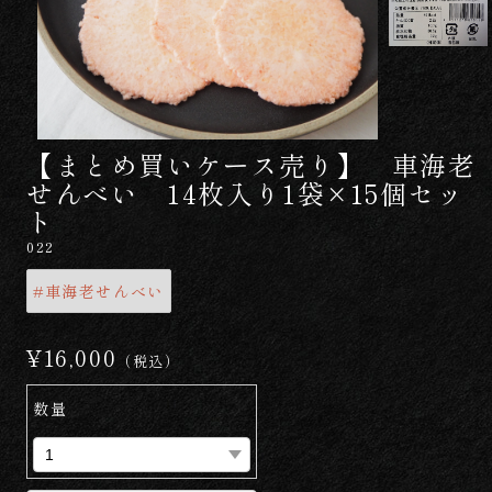
【まとめ買いケース売り】 車海老
せんべい 14枚入り1袋×15個セッ
ト
022
#車海老せんべい
¥16,000
（税込）
数量